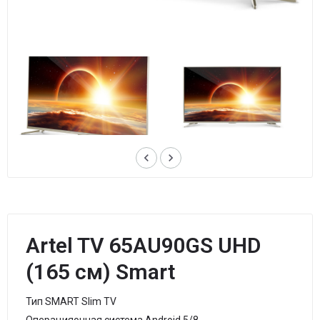
keyboard_arrow_left
keyboard_arrow_right
Artel TV 65AU90GS UHD
(165 см) Smart
Тип SMART Slim TV