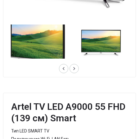
keyboard_arrow_left
keyboard_arrow_right
Artel TV LED A9000 55 FHD
(139 см) Smart
Тип LED SMART TV