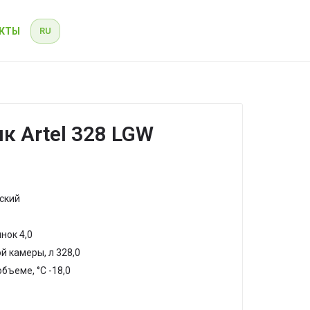
КТЫ
RU
RU
EN
 Artel 328 LGW
ский
нок 4,0
 камеры, л 328,0
бъеме, °С -18,0