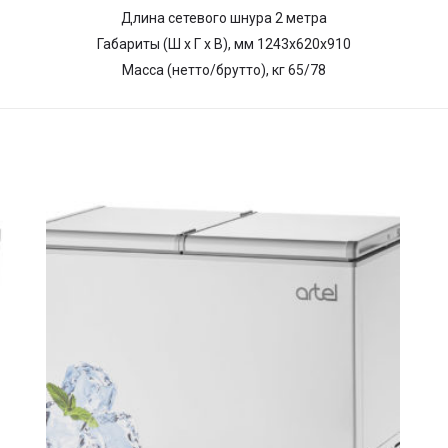
Длина сетевого шнура 2 метра
Габариты (Ш х Г х В), мм 1243х620х910
Масса (нетто/брутто), кг 65/78