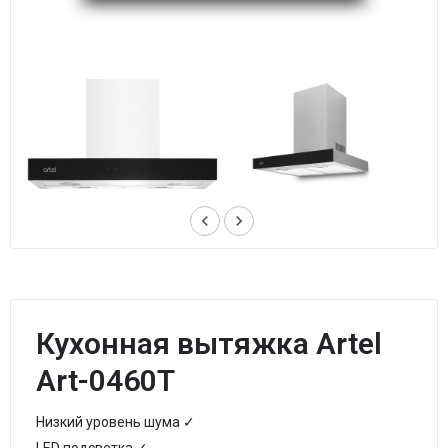
keyboard_arrow_left
keyboard_arrow_right
Кухонная вытяжка Artel
Art-0460T
Низкий уровень шума ✓