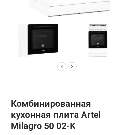
keyboard_arrow_left
keyboard_arrow_right
Комбинированная
кухонная плита Artel
Milagro 50 02-K