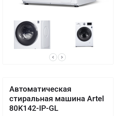
keyboard_arrow_left
keyboard_arrow_right
Автоматическая
стиральная машина Artel
80K142-IP-GL