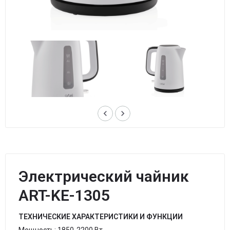
keyboard_arrow_left
keyboard_arrow_right
Электрический чайник
ART-KE-1305
ТЕХНИЧЕСКИЕ ХАРАКТЕРИСТИКИ И ФУНКЦИИ